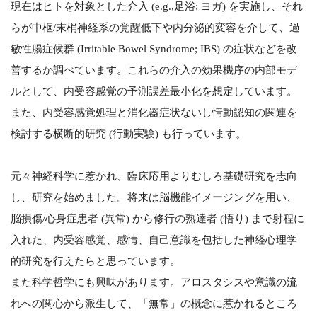
現在はヒトを対象とした介入 (e.g.,足浴; ヨガ) を実施し、それ
らが中枢/末梢神経系の覚醒低下や内分泌的変容を介して、過
敏性腸症候群 (Irritable Bowel Syndrome; IBS) の症状などを改
善するか調べています。これらの介入の効果機序の内部モデ
ルとして、内受容感覚の予測誤差最小化を想定しています。
また、内受容感覚処理と消化器症状ないし情動認知の関連を
検討する横断的研究 (行動実験) も行っています。
元々神経科学に惹かれ、臨床応用よりむしろ基礎研究を志向
し、研究を始めました。将来は脳機能イメージングを用い、
脳損傷/心身症患者 (異常) から修行の熟達者 (悟り) まで射程に
入れた、内受容感覚、感情、自己意識を包括した神経心理学
的研究を行えたらと思っています。
また科学哲学にも興味があります。アロスタシスや意識の流
れへの関心から派生して、「無常」の概念に惹かれるところ