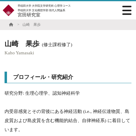
早稲田大学 大学院文学研究科 心理学コース
早稲田大学 文化構想学部 現代人間論系
宮田研究室
山崎 果歩
山崎 果歩
(修士課程修了)
Kaho Yamasaki
プロフィール・研究紹介
研究分野: 生理心理学、認知神経科学
内受容感覚とその背後にある神経活動 (i.e., 神経伝達物質、島
皮質および島皮質を含む機能的結合、自律神経系) に着目して
います。