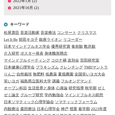
2022年1月 (2)
2021年10月 (2)
キーワード
松尾貴臣
音楽活動家
音楽療法
コンサート
クリスマス
Let It Be
前田キヨ子
銀座ライオン
リコーダー
日本マインドフルネス学会
優秀研究賞
食前観
数息観
介入研究
ポスター発表
身体醜形懸念
マインドフルイーティング
コロナ禍
送別会
宮田研究室
日本健康心理学会
ブラキシズム
クレンチング
TMDマントラ
りんご
自然栽培
無肥料
低農薬
夏堀農園
全国笑いヨガ大会
笑いヨガ
福島県立医科大学
講義
フルオンデマンド
オープン科目
生活世界と身体
心身論
研究指導
秋学期
ゼミ
ゼミ論文
グループ研究
学内勉強会
マインドフルネス瞑想
日本ソマティック心理学協会
ソマティックフォーラム
内観療法
森田療法
日本心理学会
神戸
授業
春学期
2023年度