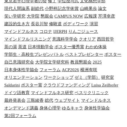
東京若手心理学者の会
修了
学位授与式
文化構想学部
現代人間論系
副総代
小野梓記念学術賞
山崎果歩
論文
笑い学研究
大学院
懇親会
CAMPUS NOW
広報課
芹澤幸彦
建設的生き方
長谷川智
修験道
ボディワーク
演習
マインドフルネス
コロナ
IJERPH
りんごジュース
マインドフルリスニング
意識科学学会
クオリア
西田哲学
茶の湯
茶道
日本情動学会
ポスター優秀賞
わかめ体操
学部生・高校生プレゼンバトル
ベストプレゼンター
ポスター
自己意識研究会
大学院文学研究科
教員懇親会
2025
日本身体性学協会
フォーラム
ACP2026
横洲有咲
オリエンテーション
ワークショップ
ゼミ（学部）
研究室
Saldarini
ポスター賞
クラウドファンディング
Luisa Zeilhofer
ドイツ語教育
マインドフルネス研究
ベスリクリニック
最終発表会
三瓶綾香
総代
ウェブサイト
マインドルネス
オンデマンド講義
身体心理学
ゆるキャラ
身体性学協会
第2回フォーラム