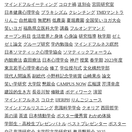
マインドフルイーティング
コロナ禍
送別会
宮田研究室
日本健康心理学会
ブラキシズム
クレンチング
TMDマントラ
りんご
自然栽培
無肥料
低農薬
夏堀農園
全国笑いヨガ大会
笑いヨガ
福島県立医科大学
講義
フルオンデマンド
オープン科目
生活世界と身体
心身論
研究指導
秋学期
ゼミ
ゼミ論文
グループ研究
学内勉強会
マインドフルネス瞑想
日本ソマティック心理学協会
ソマティックフォーラム
内観療法
森田療法
日本心理学会
神戸
授業
春学期
2023年度
東京若手心理学者の会
修了
学位授与式
文化構想学部
現代人間論系
副総代
小野梓記念学術賞
山崎果歩
論文
笑い学研究
大学院
懇親会
CAMPUS NOW
広報課
芹澤幸彦
建設的生き方
長谷川智
修験道
ボディワーク
演習
マインドフルネス
コロナ
IJERPH
りんごジュース
マインドフルリスニング
意識科学学会
クオリア
西田哲学
茶の湯
茶道
日本情動学会
ポスター優秀賞
わかめ体操
学部生・高校生プレゼンバトル
ベストプレゼンター
ポスター
自己意識研究会
大学院文学研究科
教員懇親会
2025