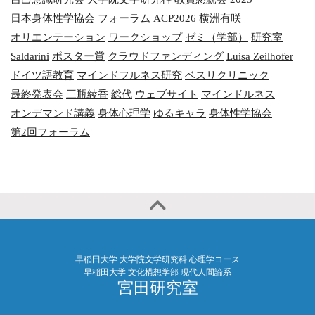
日本身体性学協会
フォーラム
ACP2026
横洲有咲
オリエンテーション
ワークショップ
ゼミ（学部）
研究室
Saldarini
ポスター賞
クラウドファンディング
Luisa Zeilhofer
ドイツ語教育
マインドフルネス研究
ベスリクリニック
最終発表会
三瓶綾香
総代
ウェブサイト
マインドルネス
オンデマンド講義
身体心理学
ゆるキャラ
身体性学協会
第2回フォーラム
早稲田大学 大学院文学研究科 心理学コース
早稲田大学 文化構想学部 現代人間論系
宮田研究室