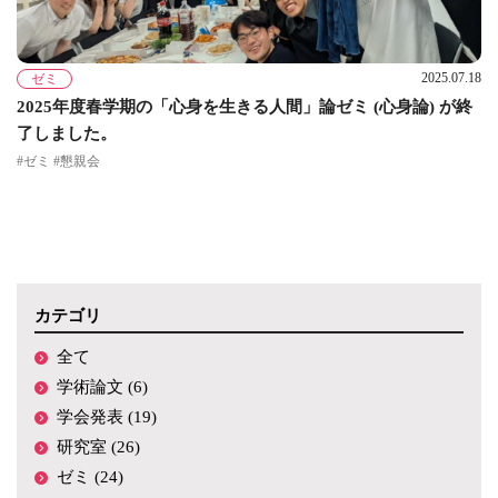
2025.07.18
ゼミ
2025年度春学期の「心身を生きる人間」論ゼミ (心身論) が終
了しました。
#ゼミ #懇親会
カテゴリ
全て
学術論文 (6)
学会発表 (19)
研究室 (26)
ゼミ (24)