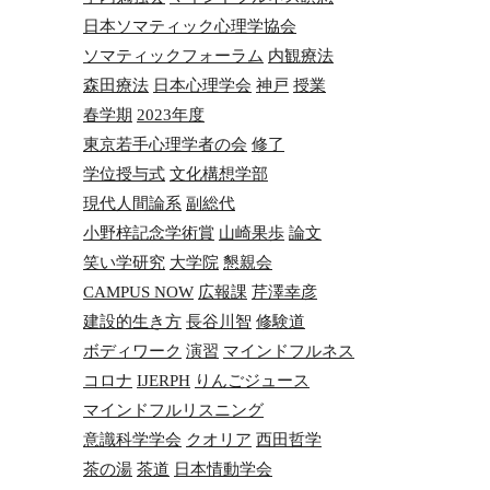
日本ソマティック心理学協会
ソマティックフォーラム
内観療法
森田療法
日本心理学会
神戸
授業
春学期
2023年度
東京若手心理学者の会
修了
学位授与式
文化構想学部
現代人間論系
副総代
小野梓記念学術賞
山崎果歩
論文
笑い学研究
大学院
懇親会
CAMPUS NOW
広報課
芹澤幸彦
建設的生き方
長谷川智
修験道
ボディワーク
演習
マインドフルネス
コロナ
IJERPH
りんごジュース
マインドフルリスニング
意識科学学会
クオリア
西田哲学
茶の湯
茶道
日本情動学会