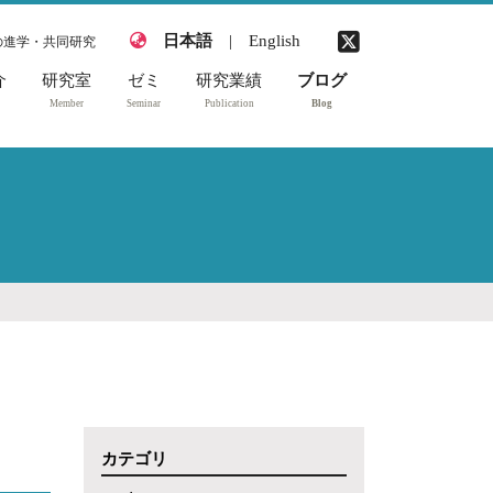
日本語
|
English
の進学・共同研究
介
研究室
ゼミ
研究業績
ブログ
Member
Seminar
Publication
Blog
2026年度研究室メ
2026年度ゼミ
受賞
ンバー
2025年度ゼミ
著書
2025年度研究室メ
2024年度ゼミ
学術論文
ンバー
2023年度ゼミ
学位論文 (研究
2024年度研究室メ
室・ゼミ)
ンバー
2022年度ゼミ
学会発表 (国際会
2023年度研究室メ
2021年度ゼミ
議)
ンバー
2020年度ゼミ
学会発表 (国内会
2022年度研究室メ
議)
ンバー
2019年度ゼミ
開催大会・シンポ
2021年度研究室メ
カテゴリ
2018年度ゼミ
ジウム等
ンバー