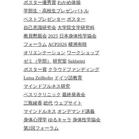
ポスター優秀賞
わかめ体操
学部生・高校生プレゼンバトル
ベストプレゼンター
ポスター
自己意識研究会
大学院文学研究科
教員懇親会
2025
日本身体性学協会
フォーラム
ACP2026
横洲有咲
オリエンテーション
ワークショップ
ゼミ（学部）
研究室
Saldarini
ポスター賞
クラウドファンディング
Luisa Zeilhofer
ドイツ語教育
マインドフルネス研究
ベスリクリニック
最終発表会
三瓶綾香
総代
ウェブサイト
マインドルネス
オンデマンド講義
身体心理学
ゆるキャラ
身体性学協会
第2回フォーラム