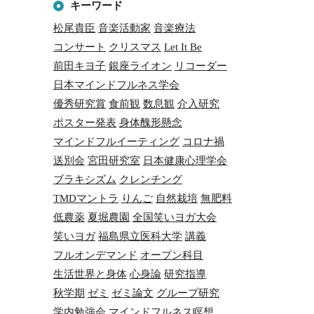
キーワード
松尾貴臣
音楽活動家
音楽療法
コンサート
クリスマス
Let It Be
前田キヨ子
銀座ライオン
リコーダー
日本マインドフルネス学会
優秀研究賞
食前観
数息観
介入研究
ポスター発表
身体醜形懸念
マインドフルイーティング
コロナ禍
送別会
宮田研究室
日本健康心理学会
ブラキシズム
クレンチング
TMDマントラ
りんご
自然栽培
無肥料
低農薬
夏堀農園
全国笑いヨガ大会
笑いヨガ
福島県立医科大学
講義
フルオンデマンド
オープン科目
生活世界と身体
心身論
研究指導
秋学期
ゼミ
ゼミ論文
グループ研究
学内勉強会
マインドフルネス瞑想