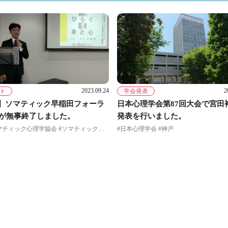
2023.09.24
2
ト
学会発表
】ソマティック早稲田フォーラ
日本心理学会第87回大会で宮田
23が無事終了しました。
発表を行いました。
#日本ソマティック心理学協会 #ソマティックフォーラム #内観療法 #森田療法
#日本心理学会 #神戸