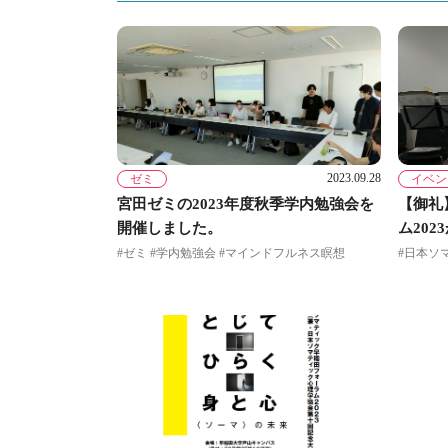
2023.09.28
ゼミ
イベン
宮田ゼミの2023年度秋季学内勉強会を
【御礼
開催しました。
ム20
#ゼミ #学内勉強会 #マインドフルネス瞑想