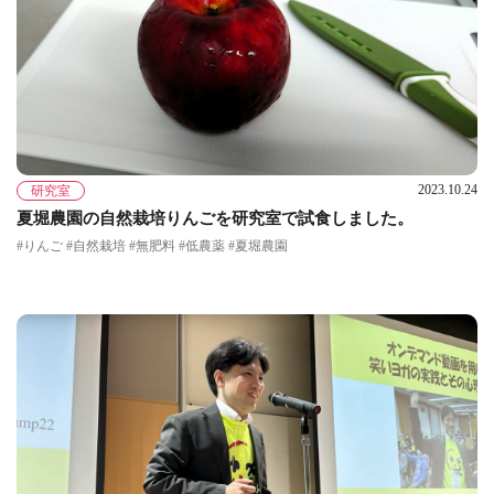
2023.10.24
研究室
夏堀農園の自然栽培りんごを研究室で試食しました。
#りんご #自然栽培 #無肥料 #低農薬 #夏堀農園