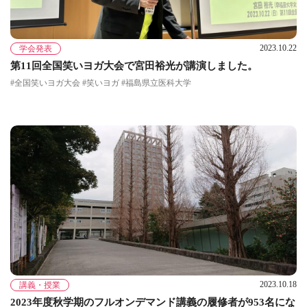
2023.10.22
学会発表
第11回全国笑いヨガ大会で宮田裕光が講演しました。
#全国笑いヨガ大会 #笑いヨガ #福島県立医科大学
2023.10.18
講義・授業
2023年度秋学期のフルオンデマンド講義の履修者が953名にな