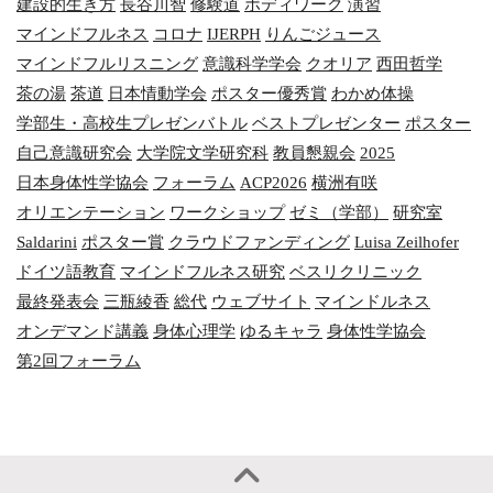
建設的生き方
長谷川智
修験道
ボディワーク
演習
マインドフルネス
コロナ
IJERPH
りんごジュース
マインドフルリスニング
意識科学学会
クオリア
西田哲学
茶の湯
茶道
日本情動学会
ポスター優秀賞
わかめ体操
学部生・高校生プレゼンバトル
ベストプレゼンター
ポスター
自己意識研究会
大学院文学研究科
教員懇親会
2025
日本身体性学協会
フォーラム
ACP2026
横洲有咲
オリエンテーション
ワークショップ
ゼミ（学部）
研究室
Saldarini
ポスター賞
クラウドファンディング
Luisa Zeilhofer
ドイツ語教育
マインドフルネス研究
ベスリクリニック
最終発表会
三瓶綾香
総代
ウェブサイト
マインドルネス
オンデマンド講義
身体心理学
ゆるキャラ
身体性学協会
第2回フォーラム