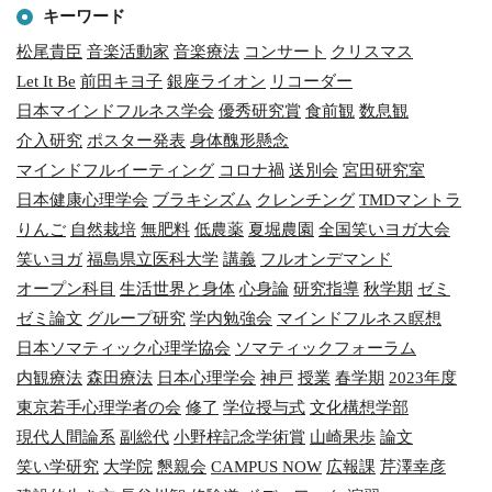
キーワード
松尾貴臣
音楽活動家
音楽療法
コンサート
クリスマス
Let It Be
前田キヨ子
銀座ライオン
リコーダー
日本マインドフルネス学会
優秀研究賞
食前観
数息観
介入研究
ポスター発表
身体醜形懸念
マインドフルイーティング
コロナ禍
送別会
宮田研究室
日本健康心理学会
ブラキシズム
クレンチング
TMDマントラ
りんご
自然栽培
無肥料
低農薬
夏堀農園
全国笑いヨガ大会
笑いヨガ
福島県立医科大学
講義
フルオンデマンド
オープン科目
生活世界と身体
心身論
研究指導
秋学期
ゼミ
ゼミ論文
グループ研究
学内勉強会
マインドフルネス瞑想
日本ソマティック心理学協会
ソマティックフォーラム
内観療法
森田療法
日本心理学会
神戸
授業
春学期
2023年度
東京若手心理学者の会
修了
学位授与式
文化構想学部
現代人間論系
副総代
小野梓記念学術賞
山崎果歩
論文
笑い学研究
大学院
懇親会
CAMPUS NOW
広報課
芹澤幸彦